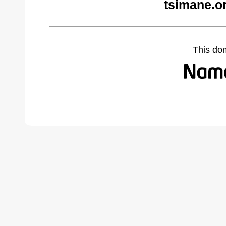
tsimane.o
This do